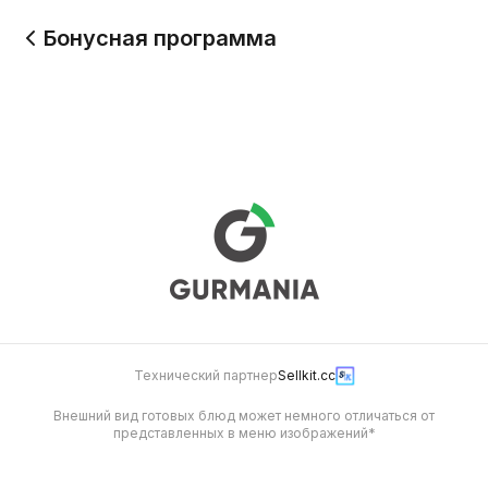
Бонусная программа
Технический партнер
Sellkit.cc
Внешний вид готовых блюд может немного отличаться от
представленных в меню изображений*